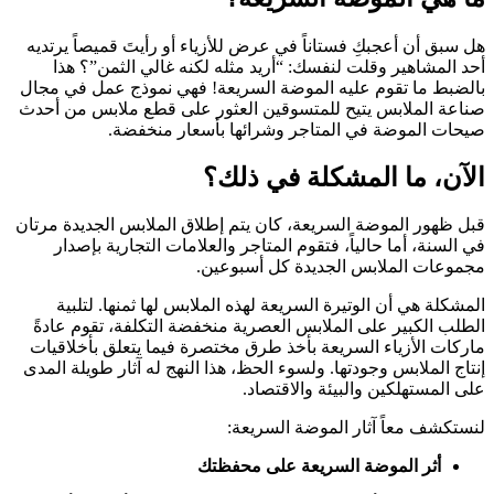
هل سبق أن أعجبكِ فستاناً في عرض للأزياء أو رأيتَ قميصاً يرتديه
أحد المشاهير وقلت لنفسك: “أريد مثله لكنه غالي الثمن”؟ هذا
بالضبط ما تقوم عليه الموضة السريعة! فهي نموذج عمل في مجال
صناعة الملابس يتيح للمتسوقين العثور على قطع ملابس من أحدث
صيحات الموضة في المتاجر وشرائها بأسعار منخفضة.
الآن، ما المشكلة في ذلك؟
قبل ظهور الموضة السريعة، كان يتم إطلاق الملابس الجديدة مرتان
في السنة، أما حالياً، فتقوم المتاجر والعلامات التجارية بإصدار
مجموعات الملابس الجديدة كل أسبوعين.
المشكلة هي أن الوتيرة السريعة لهذه الملابس لها ثمنها. لتلبية
الطلب الكبير على الملابس العصرية منخفضة التكلفة، تقوم عادةً
ماركات الأزياء السريعة بأخذ طرق مختصرة فيما يتعلق بأخلاقيات
إنتاج الملابس وجودتها. ولسوء الحظ، هذا النهج له آثار طويلة المدى
على المستهلكين والبيئة والاقتصاد.
لنستكشف معاً آثار الموضة السريعة:
أثر الموضة السريعة على محفظتك