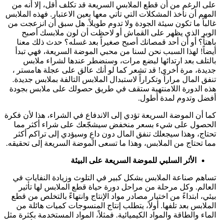
على الرغم من أن قطع الملابس السريعة قد تكلف أقل، إلا أنه من
المهم أن نأخذ المشكلات التي تأتي معها بعين الاعتبار. فهذه الملابس
غالباً ما تكون سيئة الجودة ولا تدوم طويلاً.
هل سبق أن انزعجت من
الوبر الذي يظهر على القماش أو لاحظت أن لون ملابسك أصبح
باهتاً؟ أو أن أحد قمصانك أصبح صغيراً بعد غسله؟ حدث ذلك معنا
أيضاً! لهذا السبب نحن لسنا من محبي الموضة السريعة، فهي تبدأ
بالتلف بعد ارتدائها لبضع مرات، وسنضطر عندها لشراء ملابس
جديدة، مرة أخرى! قد تشعر كما لو أنك عالق على عجلة هامستر ،
تنفق المال مراراً وتكراراً لاستبدال الملابس التالفة بملابس جديدة.
هذه الدورة اللامنتهية ستقف في طريق حصولك على ملابس بجودة
أفضل وتدوم لمدة أطول.
كما أن الموضة السريعة تؤدي إلى الاندفاع في الشراء، هذا لأن فكرة
الحصول على شيء بسعر منخفض سيشجّعك على شراء أكثر مما
تحتاج، وهذا سيجعلك تنفق المال دون داعِ وسيؤدي إلى تراكم أكثر
مما تحتاج من الملابس، وهذا ما تسعى الموضة السريعة إلى تحقيقه.
الأثر السلبي للموضة السريعة على البيئة
تساهم صناعة الملابس بشكل كبير في التلوث وزيادة النفايات في
العالم. وكل مرحلة من مراحل دورة حياة قطع الملابس لها تأثير
بيئي، ابتداءً من اختيار مصادر مواد الإنتاج وانتهاءً بالتخلص من قطع
الملابس بعد تلفها.
أولاً، يتطلب إنتاج المنسوجات كميات هائلة من
الماء والطاقة والمواد الكيميائية. فمثلاً، المواد المستخدمة بكثرة مثل