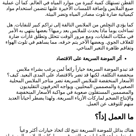
القطن تستهلك كمية كبيرة من موارد المياه في العالم. كما أن عملية
صبغ الملابس وإضافة اللمسات الأخيرة عليها تتضمن استخدام مواد
كيميائية ضارة تلوث مصادر المياه وتضر البيئة.
كما يؤدي التخلص من الملابس التالفة إلى تراكم كبير للنفايات. هل
تساءلت يوماً ماذا يحدث للملابس بعد رميها؟ بعضها ينتهي به الأمر
في مكبّات النفايات، ومع مرور الوقت تتحلل وتطلق غازات ضارة
للغلاف الجوي. وبعضها الآخر يتم حرقه، مما يساهم في تلوث الهواء
وتفاقم ظاهرة التغير المناخي.
أثر الموضة السريعة على الاقتصاد
قد تبدو الموضة السريعة خياراً رائعاً لمن يرغب بشراء ملابس
منخفضة التكلفة، لكنها قد تضر بالاقتصاد على المدى البعيد. كيف؟
الأسعار المنخفضة للملابس السريعة تضر متاجر الملابس المحلية
الصغيرة والمصممين المحليين.
ويواجه الحرفيون التقليديون
والمصممين المستقلون صعوبة في مواكبة الأسعار المنخفضة
والإنتاج الضخم لماركات الأزياء السريعة. ولهذا يضطر أحياناً العديد
منهم للتوقف عن العمل.
ما العمل إذاً؟
هناك بدائل للموضة السريعة تتيح لك اتخاذ خيارات أكثر وعياً
واستدامة. أحد الخيارات هو التسوق من ماركات الملابس المسؤولة