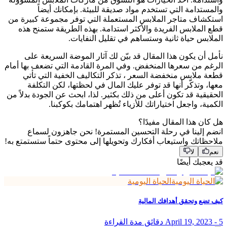
والمستدامة التي تستخدم مواد صديقة للبيئة.
بإمكانك أيضاً
استكشاف متاجر الملابس المستعملة التي توفر مجموعة كبيرة من
قطع الملابس الفريدة والأكثر استدامة. بهذه الطريقة ستمنح هذه
الملابس حياة ثانية وستساهم في تقليل النفايات.
نأمل أن يكون هذا المقال قد بيّن لك آثار الموضة السريعة على
الرغم من سعرها المنخفض. وفي المرة القادمة التي تضعف بها أمام
قطعة ملابس منخفضة السعر ، تذكر التكاليف الخفية التي تأتي
معها، وتذكّر أنها قد توفر عليك المال في لحظتها، لكن التكلفة
الحقيقية قد تكون أعلى من ذلك بكثير. لذا، ابحث عن الجودة بدلاً من
الكمية، واجعل اختياراتك للأزياء تُظهر اهتمامك بكوكبنا.
هل كان هذا المقال مفيدًا؟
انضم إلينا في رحلة التحسين المستمرة! نحن جاهزون لسماع
ملاحظاتك واستيعاب أفكارك وتحويلها إلى محتوى حتماً ستستمتع به!
نعم
لا
قد يعجبك أيضًا
الحياة اليومية
كيف تضع وتحقق أهدافك المالية
5 دقائق مدة القراءة
-
April 19, 2023