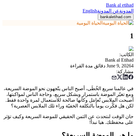
Bank al etihad
المدونة
عن المدونة
English
bankaletihad.com
الحياة اليومية
1
الكاتب
:
Bank al Etihad
4 دقائق مدة القراءة
June 9, 2026
مشاركة
:
في عالمنا سريع الخُطَى، أصبح الناس يتّجهون نحو الموضة السريعة،
ومع تغيّر الموضة باستمرار وبشكل سريع، وحاجة الناس لمواكبتها،
أصبحت الملابس تُعامَل وكأنها صالحة للاستعمال لمرة واحدة فقط.
لكن هل فكّرت يوماً بالتكلفة الخفيّة وراء تلك الملابس العصرية؟
حان الوقت لنتحدث عن الثمن الحقيقي للموضة السريعة وكيف تؤثر
على محفظتك. هيا نبدأ!
ما هي الموضة السريعة؟