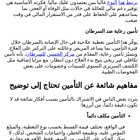
يرتبط
هذا
النوع
غالباً بمن يعتمدون عليك مالياً. فكرته الأساسية هي
توفير دعم مالي للعائلة في حالات مثل الوفاة أو العجز، بما
يساعدهم على الحفاظ على قدر من الاستقرار المالي في وقت
صعب.
تأمين رعاية ضد السرطان
يوفّر هذا التأمين تغطية علاجية في حال الإصابة بالسرطان خلال
فترة التأمين، بما يساعد المريض وعائلته على التركيز على العلاج.
ويتميّز تأمين رعاية، المقدّم من
مركز
الحسين
للسرطان
، بأنه تأمين
تكافلي غير ربحي يتيح بدء العلاج دون انتظار، مع مزايا إضافية مثل
الكشف السريري السنوي للسيدات وخصومات على بعض
الفحوصات الطبية.
مفاهيم شائعة عن التأمين تحتاج إلى توضيح
يتردد بعض الناس في الاشتراك بالتأمين بسبب أفكار شائعة قد لا
تكون دقيقة دائماً، من أبرزها:
التأمين مكلف دائماً
في الواقع، تختلف قيمة القسط بحسب نوع التغطية، والمبلغ
المؤمن عليه، وطبيعة الخطر، واحتياجات الشخص. لذلك، لا
يمكن الحكم على التأمين من السعر فقط. الأهم هو مقارنة