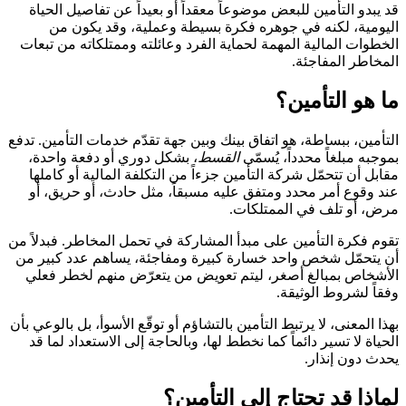
قد يبدو التأمين للبعض موضوعاً معقداً أو بعيداً عن تفاصيل الحياة
اليومية، لكنه في جوهره فكرة بسيطة وعملية، وقد يكون من
الخطوات المالية المهمة لحماية الفرد وعائلته وممتلكاته من تبعات
المخاطر المفاجئة.
ما هو التأمين؟
التأمين، ببساطة، هو اتفاق بينك وبين جهة تقدّم خدمات التأمين. تدفع
بموجبه مبلغاً محدداً، يُسمّى
القسط
، بشكل دوري أو دفعة واحدة،
مقابل أن تتحمّل شركة التأمين جزءاً من التكلفة المالية أو كاملها
عند وقوع أمر محدد ومتفق عليه مسبقاً، مثل حادث، أو حريق، أو
مرض، أو تلف في الممتلكات.
تقوم فكرة التأمين على مبدأ المشاركة في تحمل المخاطر. فبدلاً من
أن يتحمّل شخص واحد خسارة كبيرة ومفاجئة، يساهم عدد كبير من
الأشخاص بمبالغ أصغر، ليتم تعويض من يتعرّض منهم لخطر فعلي
وفقاً لشروط الوثيقة.
بهذا المعنى، لا يرتبط التأمين بالتشاؤم أو توقّع الأسوأ، بل بالوعي بأن
الحياة لا تسير دائماً كما نخطط لها، وبالحاجة إلى الاستعداد لما قد
يحدث دون إنذار.
لماذا قد تحتاج إلى التأمين؟