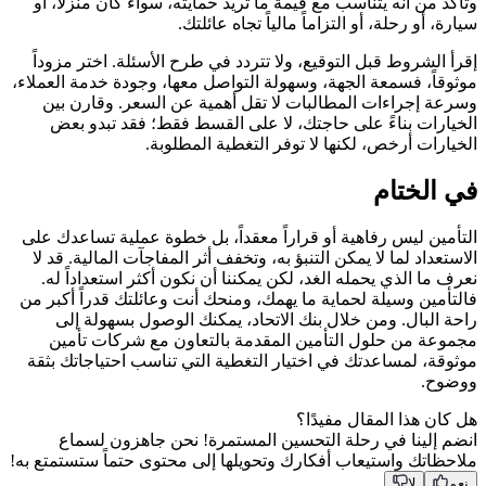
وتأكد من أنه يتناسب مع قيمة ما تريد حمايته، سواء كان منزلاً، أو
سيارة، أو رحلة، أو التزاماً مالياً تجاه عائلتك.
إقرأ الشروط قبل التوقيع، ولا تتردد في طرح الأسئلة. اختر مزوداً
موثوقاً، فسمعة الجهة، وسهولة التواصل معها، وجودة خدمة العملاء،
وسرعة إجراءات المطالبات لا تقل أهمية عن السعر. وقارن بين
الخيارات بناءً على حاجتك، لا على القسط فقط؛ فقد تبدو بعض
الخيارات أرخص، لكنها لا توفر التغطية المطلوبة.
في الختام
التأمين ليس رفاهية أو قراراً معقداً، بل خطوة عملية تساعدك على
الاستعداد لما لا يمكن التنبؤ به، وتخفف أثر المفاجآت المالية. قد لا
نعرف ما الذي يحمله الغد، لكن يمكننا أن نكون أكثر استعداداً له.
فالتأمين وسيلة لحماية ما يهمك، ومنحك أنت وعائلتك قدراً أكبر من
راحة البال. ومن خلال بنك الاتحاد، يمكنك الوصول بسهولة إلى
مجموعة من حلول التأمين المقدمة بالتعاون مع شركات تأمين
موثوقة، لمساعدتك في اختيار التغطية التي تناسب احتياجاتك بثقة
ووضوح.
هل كان هذا المقال مفيدًا؟
انضم إلينا في رحلة التحسين المستمرة! نحن جاهزون لسماع
ملاحظاتك واستيعاب أفكارك وتحويلها إلى محتوى حتماً ستستمتع به!
نعم
لا