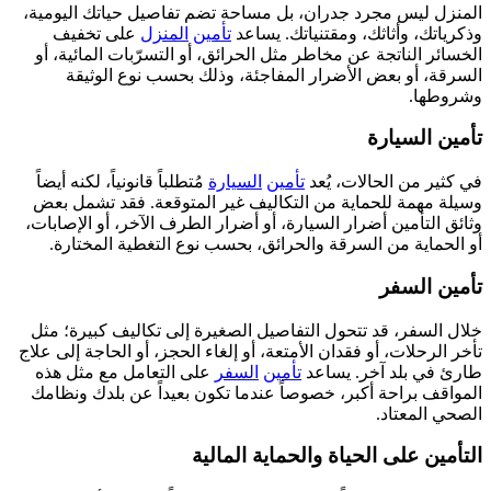
المنزل ليس مجرد جدران، بل مساحة تضم تفاصيل حياتك اليومية،
وذكرياتك، وأثاثك، ومقتنياتك. يساعد
تأمين
المنزل
على تخفيف
الخسائر الناتجة عن مخاطر مثل الحرائق، أو التسرّبات المائية، أو
السرقة، أو بعض الأضرار المفاجئة، وذلك بحسب نوع الوثيقة
وشروطها.
تأمين السيارة
في كثير من الحالات، يُعد
تأمين
السيارة
مُتطلباً قانونياً، لكنه أيضاً
وسيلة مهمة للحماية من التكاليف غير المتوقعة. فقد تشمل بعض
وثائق التأمين أضرار السيارة، أو أضرار الطرف الآخر، أو الإصابات،
أو الحماية من السرقة والحرائق، بحسب نوع التغطية المختارة.
تأمين السفر
خلال السفر، قد تتحول التفاصيل الصغيرة إلى تكاليف كبيرة؛ مثل
تأخر الرحلات، أو فقدان الأمتعة، أو إلغاء الحجز، أو الحاجة إلى علاج
طارئ في بلد آخر. يساعد
تأمين
السفر
على التعامل مع مثل هذه
المواقف براحة أكبر، خصوصاً عندما تكون بعيداً عن بلدك ونظامك
الصحي المعتاد.
التأمين على الحياة والحماية المالية