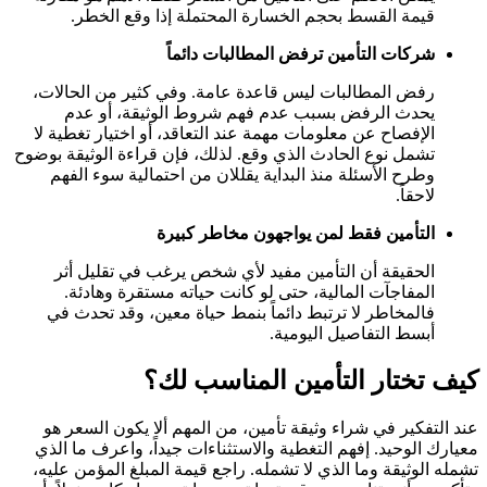
قيمة القسط بحجم الخسارة المحتملة إذا وقع الخطر.
شركات التأمين ترفض المطالبات دائماً
رفض المطالبات ليس قاعدة عامة. وفي كثير من الحالات،
يحدث الرفض بسبب عدم فهم شروط الوثيقة، أو عدم
الإفصاح عن معلومات مهمة عند التعاقد، أو اختيار تغطية لا
تشمل نوع الحادث الذي وقع. لذلك، فإن قراءة الوثيقة بوضوح
وطرح الأسئلة منذ البداية يقللان من احتمالية سوء الفهم
لاحقاً.
التأمين فقط لمن يواجهون مخاطر كبيرة
الحقيقة أن التأمين مفيد لأي شخص يرغب في تقليل أثر
المفاجآت المالية، حتى لو كانت حياته مستقرة وهادئة.
فالمخاطر لا ترتبط دائماً بنمط حياة معين، وقد تحدث في
أبسط التفاصيل اليومية.
كيف تختار التأمين المناسب لك؟
عند التفكير في شراء وثيقة تأمين، من المهم ألا يكون السعر هو
معيارك الوحيد. إفهم التغطية والاستثناءات جيداً، واعرف ما الذي
تشمله الوثيقة وما الذي لا تشمله. راجع قيمة المبلغ المؤمن عليه،