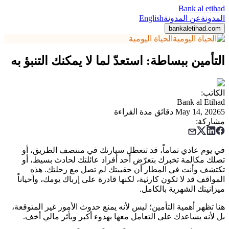
Bank al etihad
المدونة
عن المدونة
English
bankaletihad.com
الحياة اليومية
التأمين ببساطة: استعدّ لما لا يمكنك التنبؤ به
الكاتب
:
Bank al Etihad
5 دقائق مدة القراءة
May 14, 2026
مشاركة
:
في يوم عادي تماماً، قد تتعطل سيارتك في منتصف الطريق، أو
تصلك مكالمة تخبرك بتعرّض أحد أفراد عائلتك لحادث بسيط، أو
تكتشف وأنت في المطار أن حقيبتك لم تصل مع رحلتك. هذه
المواقف قد لا تكون كارثية، لكنها قادرة على إرباك يومك، وأحياناً
ميزانيتك الشهرية بالكامل.
هنا تظهر أهمية التأمين؛ ليس لأنه يمنع حدوث الأمور غير المتوقعة،
بل لأنه يساعدك على التعامل معها بهدوء أكبر وبأثر مالي أخف.